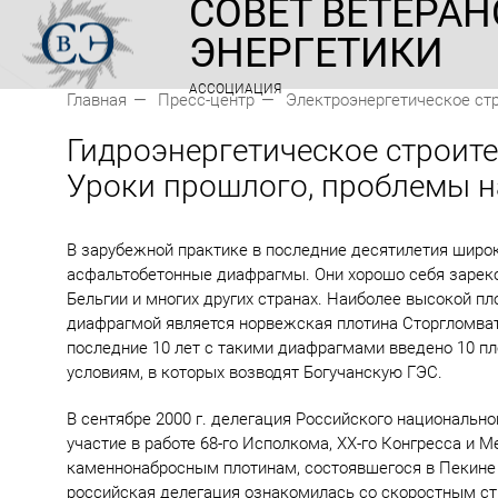
СОВЕТ ВЕТЕРАН
ЭНЕРГЕТИКИ
АССОЦИАЦИЯ
Главная
Пресс-центр
Электроэнергетическое стр
Гидроэнергетическое строите
Уроки прошлого, проблемы н
В зарубежной практике в последние десятилетия шир
асфальтобетонные диафрагмы. Они хорошо себя зареко
Бельгии и многих других странах. Наиболее высокой п
диафрагмой является норвежская плотина Сторгломваты
последние 10 лет с такими диафрагмами введено 10 пл
условиям, в которых возводят Богучанскую ГЭС.
В сентябре 2000 г. делегация Российского национальн
участие в работе 68-го Исполкома, XX-го Конгресса и
каменнонабросным плотинам, состоявшегося в Пекине (
российская делегация ознакомилась со скоростным с