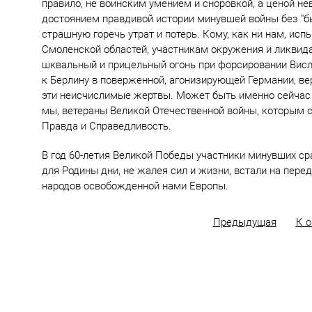
правило, не воинским умением и сноровкой, а ценой не
достоянием правдивой истории минувшей войны без "бы
страшную горечь утрат и потерь. Кому, как ни нам, и
Смоленской областей, участникам окружения и ликвид
шквальный и прицельный огонь при форсировании Висл
к Берлину в поверженной, агонизирующей Германии, вер
эти неисчислимые жертвы. Может быть именно сейчас с
мы, ветераны Великой Отечественной войны, которым 
Правда и Справедливость.
В год 60-летия Великой Победы участники минувших ср
для Родины дни, не жалея сил и жизни, встали на пере
народов освобожденной нами Европы.
Предыдущая
К 