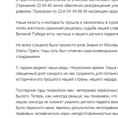
(Германия) 22.04.45 лично обеспечил разграждение ул
дивизии. Приказом по 22-й СК 04.06.45 награжден орде
Наша юность и молодость прошла и закалилась в суров
полях жестоких сражений решалась судьба нашей славн
Великой Победе есть частица и нашего ратного подвига
Не всем суждено было пронести алое Знамя от Москвы,
Златы Праги. Наш путь был отмечен краснозвездными
страданиями.
С годами редеют наши ряды. Неумолимо время. Наша п
священный долг каждого из нас сохранить для потомко
исторического прошлого нашей страны, нашего народа.
Последние годы позволили нам - ветеранам переосмыс
былого. Теперь, как никогда раньше, мы понимаем, чт
нации, никогда не сможет умалить ратного подвига воин
было пережито нами, явилось результатом непоправим
правовых человеческих норм, неподготовленностью вы