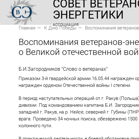
СОВЕТ ВЕТЕРАН
ЭНЕРГЕТИКИ
АССОЦИАЦИЯ
Главная
К Дню Победы
Воспоминания ветеранов
Воспоминания ветеранов-эне
о Великой отечественной во
Б.И.Загородников "Слово о ветеранах"
Приказом 3-й гвардейской армии 16.05.44 награжден ор
награжден орденом Отечественной войны I степени.
В период наступательных операций от г. Ракув (Польша
дивизии. Под командованием капитана Б.И. Загородни
западней г. Ракув, на р. Нейсе, северней г. Губины (
врага. Проведено 34 ночных поиска, обезврежено 1500
колонного пути.
В практической деятельности, в боевой обстановке про