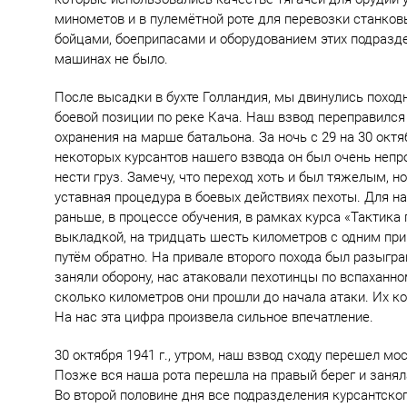
минометов и в пулемётной роте для перевозки станков
бойцами, боеприпасами и оборудованием этих подраздел
машинах не было.
После высадки в бухте Голландия, мы двинулись поход
боевой позиции по реке Кача. Наш взвод переправился
охранения на марше батальона. За ночь с 29 на 30 ок
некоторых курсантов нашего взвода он был очень непр
нести груз. Замечу, что переход хоть и был тяжелым, 
уставная процедура в боевых действиях пехоты. Для на
раньше, в процессе обучения, в рамках курса «Тактика
выкладкой, на тридцать шесть километров с одним при
путём обратно. На привале второго похода был разыгр
заняли оборону, нас атаковали пехотинцы по вспаханно
сколько километров они прошли до начала атаки. Их к
На нас эта цифра произвела сильное впечатление.
30 октября 1941 г., утром, наш взвод сходу перешел мо
Позже вся наша рота перешла на правый берег и занял
Во второй половине дня все подразделения курсантско