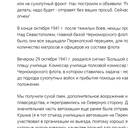
или на сухопутный фронт. Нас построили и объявили: "Р
делать; надо будет - отправят без ваших просьб. Сейч
огнем".
В конце октября 1941 г. после тяжелых боев, немцы п
Над Севастополем, главной базой Черноморского флота
было, они все защищали Перекопский перешеек, для п
количество матросов и офицеров из состава флота
Вечером 29 октября 1941 г. раздался сигнал "Большой 
плацу училища. Комиссар училища полковой комиссар 
Черноморского флота, в котором ставилась задача - л
до подхода сухопутных войск и прибытия помощи из ка
положении.
Мы получили сухой паек, дополнительное вооружение и 
плавсредства, и переправились на Северную сторону. 
значительная часть автомашин еще ранее была отправ
Крыма (я в тот отъезд училищных автомашин на Перек
участвовал в организации их выезда, поэтому хорошо 
которые использовались качестве тягачей для орудий 