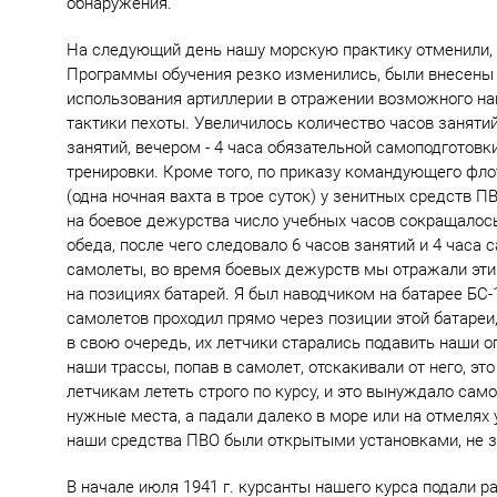
обнаружения.
На следующий день нашу морскую практику отменили, 
Программы обучения резко изменились, были внесены к
использования артиллерии в отражении возможного напа
тактики пехоты. Увеличилось количество часов занятий
занятий, вечером - 4 часа обязательной самоподготовки
тренировки. Кроме того, по приказу командующего фло
(одна ночная вахта в трое суток) у зенитных средств П
на боевое дежурства число учебных часов сокращалось
обеда, после чего следовало 6 часов занятий и 4 час
самолеты, во время боевых дежурств мы отражали эти
на позициях батарей. Я был наводчиком на батарее БС
самолетов проходил прямо через позиции этой батареи,
в свою очередь, их летчики старались подавить наши 
наши трассы, попав в самолет, отскакивали от него, это
летчикам лететь строго по курсу, и это вынуждало сам
нужные места, а падали далеко в море или на отмелях у
наши средства ПВО были открытыми установками, не 
В начале июля 1941 г. курсанты нашего курса подали 