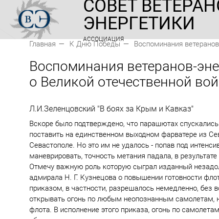
СОВЕТ ВЕТЕРАН
ЭНЕРГЕТИКИ
АССОЦИАЦИЯ
Главная
К Дню Победы
Воспоминания ветеранов
Воспоминания ветеранов-эне
о Великой отечественной во
Л.И.Зеленцовский "В боях за Крым и Кавказ"
Вскоре было подтверждено, что парашютах спускались
поставить на единственном выходном фарватере из Се
Севастополе. Но это им не удалось - попав под интен
маневрировать, точность метания падала, в результат
Отмечу важную роль которую сыграл изданный незадо
адмирала Н. Г. Кузнецова о повышении готовности фло
приказом, в частности, разрешалось немедленно, без 
открывать огонь по любым неопознанным самолетам, 
флота. В исполнение этого приказа, огонь по самолета