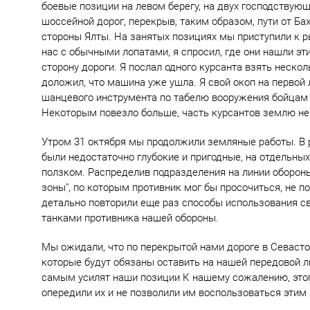
боевые позиции на левом берегу, на двух господствующ
шоссейной дорог, перекрыв, таким образом, пути от Б
стороны Ялты. На занятых позициях мы приступили к р
нас с обычными лопатами, я спросил, где они нашли эти
сторону дороги. Я послал одного курсанта взять нескол
доложил, что машина уже ушла. Я свой окоп на первой
шанцевого инструмента по табелю вооружения бойцам п
Некоторым повезло больше, часть курсантов землю не 
Утром 31 октября мы продолжили земляные работы. В 
были недостаточно глубокие и пригодные, на отдельных 
ползком. Распределив подразделения на линии оборон
зоны", по которым противник мог бы просочиться, не 
детально повторили еще раз способы использования св
танками противника нашей обороны.
Мы ожидали, что по перекрытой нами дороге в Севасто
которые будут обязаны оставить на нашей передовой л
самым усилят наши позиции К нашему сожалению, этого
опередили их и не позволили им воспользоваться этим 