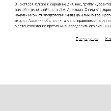
31 октября, ближе к середине дня, нас, группу курсант
нам обратился лейтенант Л.А. Ашихмин. С ним мы хор
начальником физподготовки училища и лично тренирова
входил. Ашихнин объявил, что мы отправляемся в разв
местонахождение противника, определить его силы и на
Предыдущая
К 